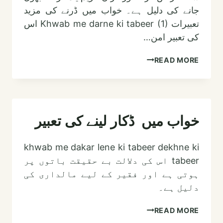
جانے کی دلیل ہے۔ خواب میں ڈرنے کی مزید
تعبیرات Khwab me darne ki tabeer (1) اس
کی تعبیر امن…
خواب
READ MORE
میں
ڈرنے
اور
خوف
خواب میں ڈکار لینے کی تعبیر
زدہ
ہونے
khwab me dakar lene ki tabeer dekhne ki
کی
tabeer اس کی دلالت بے حقیقت باتوں پر
تعبیر
ہوتی ہے اور فقیر کے لیے مالداری کی
دلیل ہے۔
خواب
READ MORE
میں