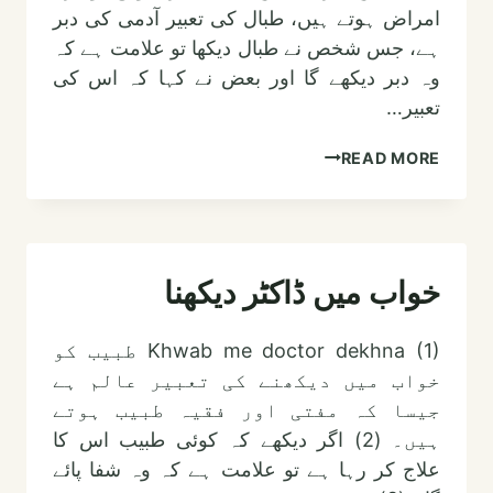
امراض ہوتے ہیں، طبال کی تعبیر آدمی کی دبر
ہے، جس شخص نے طبال دیکھا تو علامت ہے کہ
وہ دبر دیکھے گا اور بعض نے کہا کہ اس کی
تعبیر…
خواب
READ MORE
میں
ڈھول
بجانے
والا
خواب میں ڈاکٹر دیکھنا
دیکھنا
Khwab me doctor dekhna (1) طبیب کو
خواب میں دیکھنے کی تعبیر عالم ہے
جیسا کہ مفتی اور فقیہ طبیب ہوتے
ہیں۔ (2) اگر دیکھے کہ کوئی طبیب اس کا
علاج کر رہا ہے تو علامت ہے کہ وہ شفا پائے