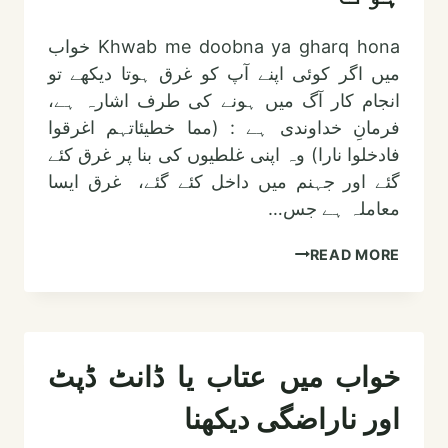
Khwab me doobna ya gharq hona خواب
میں اگر کوئی اپنے آپ کو غرق ہوتا دیکھے تو
انجام کار آگ میں ہونے کی طرف اشارہ ہے،
فرمانِ خداوندی ہے : (مما خطیئاتہم اغرقوا
فادخلوا نارا) وہ اپنی غلطیوں کی بنا پر غرق کئے
گئے اور جہنم میں داخل کئے گئے، غرق ایسا
معاملہ ہے جس…
خواب
READ MORE
میں
ڈوبنا
یا
غرق
خواب میں عتاب یا ڈانٹ ڈپٹ
ہونا
اور ناراضگی دیکھنا