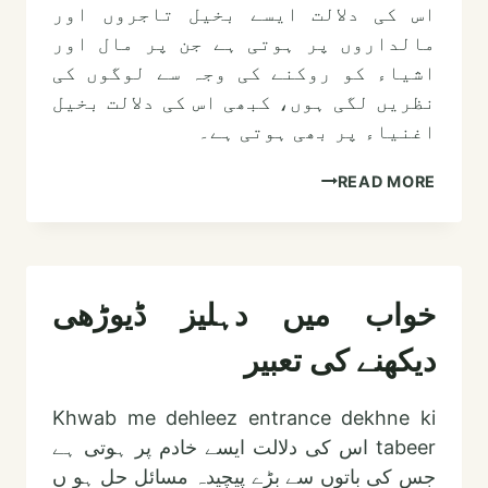
اس کی دلالت ایسے بخیل تاجروں اور
مالداروں پر ہوتی ہے جن پر مال اور
اشیاء کو روکنے کی وجہ سے لوگوں کی
نظریں لگی ہوں، کبھی اس کی دلالت بخیل
اغنیاء پر بھی ہوتی ہے۔
خواب
READ MORE
میں
ڈھول
دیکھنے
کی
خواب میں دہلیز ڈیوڑھی
تعبیر
دیکھنے کی تعبیر
Khwab me dehleez entrance dekhne ki
tabeer اس کی دلالت ایسے خادم پر ہوتی ہے
جس کی باتوں سے بڑے پیچیدہ مسائل حل ہو ں