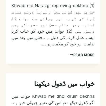
Khwab me Narazgi reproving dekhna (1)
خواب میں کوئی سچا ولی یا دوست عتاب
کرے تو توبہ اور برائی سے بچنے کا
اشارہ ہے، عتاب محبّ اور محبت کی بھی
دلیل ہے۔ (2) خواب میں خود کو عتاب کرنا
ایسے عمل کرنے کی دلیل ہے جس میں بعد میں
ندامت ہو خود کو ملامت پر۔…
خواب
READ MORE
میں
عتاب
یا
ڈانٹ
خواب میں ڈھول دیکھنا
ڈپٹ
اور
Khwab me dhol drum dekhna خواب میں
ناراضگی
اگر ڈھول دیکھے تو اس کی تعبیر جھوٹی خبر ہے،
دیکھنا