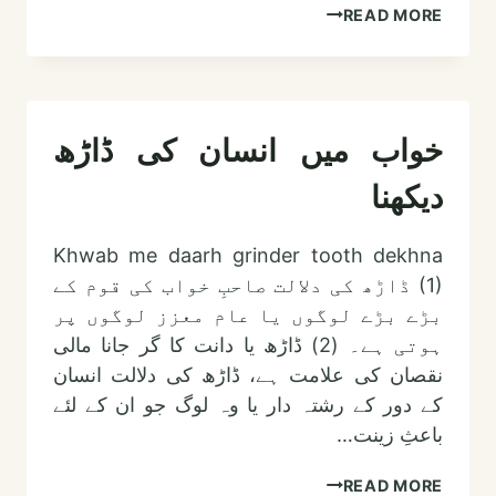
خواب
READ MORE
میں
طلاق
دینا
خواب میں انسان کی ڈاڑھ
دیکھنا
Khwab me daarh grinder tooth dekhna
(1) ڈاڑھ کی دلالت صاحبِ خواب کی قوم کے
بڑے بڑے لوگوں یا عام معزز لوگوں پر
ہوتی ہے۔ (2) ڈاڑھ یا دانت کا گر جانا مالی
نقصان کی علامت ہے، ڈاڑھ کی دلالت انسان
کے دور کے رشتہ دار یا وہ لوگ جو ان کے لئے
باعثِ زینت…
خواب
READ MORE