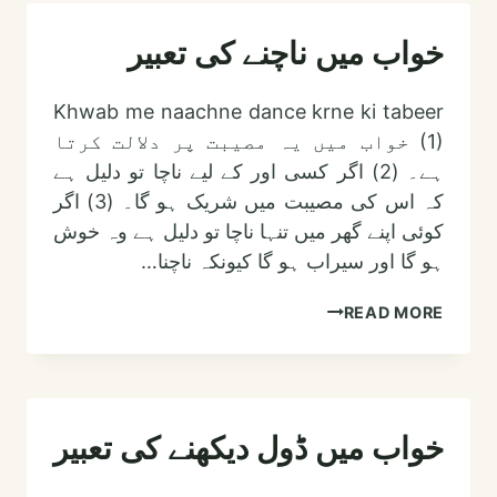
دیکھنا
خواب میں ناچنے کی تعبیر
Khwab me naachne dance krne ki tabeer
(1) خواب میں یہ مصیبت پر دلالت کرتا
ہے۔ (2) اگر کسی اور کے لیے ناچا تو دلیل ہے
کہ اس کی مصیبت میں شریک ہو گا۔ (3) اگر
کوئی اپنے گھر میں تنہا ناچا تو دلیل ہے وہ خوش
ہو گا اور سیراب ہو گا کیونکہ ناچنا…
خواب
READ MORE
میں
ناچنے
کی
تعبیر
خواب میں ڈول دیکھنے کی تعبیر