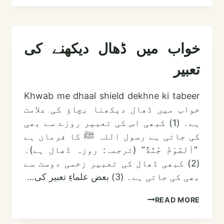
ڈکار
لینے
کی
خواب میں ڈھال دیکھنے کی
تعبیر
تعبیر
Khwab me dhaal shield dekhne ki tabeer
خواب میں ڈھال دیکھنا بچاؤ کی علامت
ہے۔ (1) کبھی اس کی تعبیر روزے سے بھی
کی جاتی ہے رسول اللہ ﷺ کا فرمان ہے
”اَلصَّوْمُ جُنَّةٌ“ (ترجمہ: روزہ ڈھال ہے)۔
(2) کبھی ڈھال کی تعبیر زخمی دوست سے
بھی کی جاتی ہے۔ (3) بعض علماءِ تعبیر کی…
خواب
READ MORE
میں