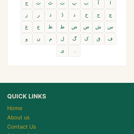
ا
آ
ب
پ
ت
ٹ
ث
ج
چ
ح
خ
د
ڈ
ذ
ر
ز
س
ش
ص
ض
ط
ظ
ع
غ
ف
ق
ک
گ
ل
م
ن
و
ہ
ی
QUICK LINKS
Home
About us
Contact Us