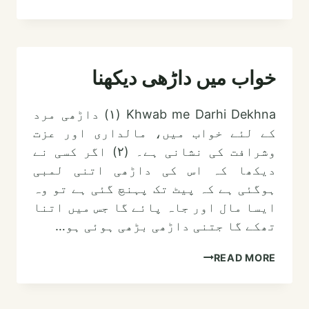
میں
انسان
کی
ڈاڑھ
خواب میں داڑھی دیکھنا
دیکھنا
Khwab me Darhi Dekhna (١) داڑھی مرد
کے لئے خواب میں، مالداری اور عزت
وشرافت کی نشانی ہے۔ (۲) اگر کسی نے
دیکھا کہ اس کی داڑھی اتنی لمبی
ہوگئی ہے کہ پیٹ تک پہنچ گئی ہے تو وہ
ایسا مال اور جاہ پائے گا جس میں اتنا
تھکے گا جتنی داڑھی بڑھی ہوئی ہو…
خواب
READ MORE
میں
داڑھی