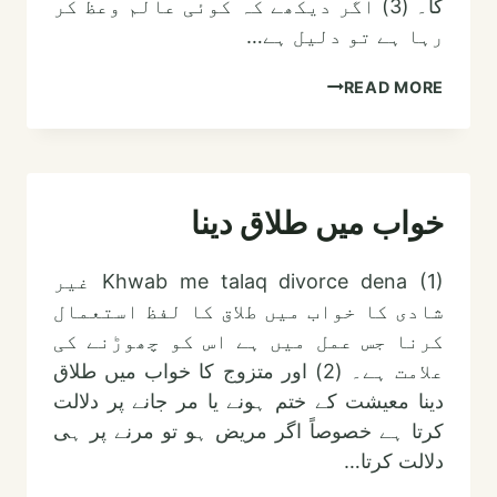
گا۔ (3) اگر دیکھے کہ کوئی عالم وعظ کر
رہا ہے تو دلیل ہے…
خواب
READ MORE
میں
ڈاکٹر
دیکھنا
خواب میں طلاق دینا
Khwab me talaq divorce dena (1) غیر
شادی کا خواب میں طلاق کا لفظ استعمال
کرنا جس عمل میں ہے اس کو چھوڑنے کی
علامت ہے۔ (2) اور متزوج کا خواب میں طلاق
دینا معیشت کے ختم ہونے یا مر جانے پر دلالت
کرتا ہے خصوصاً اگر مریض ہو تو مرنے پر ہی
دلالت کرتا…