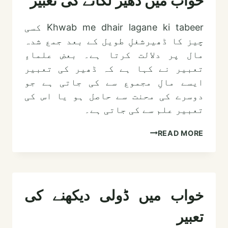
خواب میں ڈھیر لگانے کی تعبیر
دیکھنے
کی
Khwab me dhair lagane ki tabeer کسی
تعبیر
چیز کا ڈھیرشغلِ طویل کے بعد جمع شدہ
مال پر دلالت کرتا ہے۔ بعض علماءِ
تعبیر نے کہا ہے کہ ڈھیر کی تعبیر
ایسے مالِ مجموع سے کی جاتی ہے جو
دوسرے کی محنت سے حاصل ہو یا اس کی
تعبیر علم سے کی جاتی ہے۔
خواب
READ MORE
میں
ڈھیر
لگانے
کی
خواب میں ڈولی دیکھنے کی
تعبیر
تعبیر