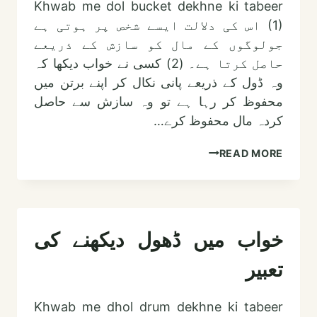
Khwab me dol bucket dekhne ki tabeer
(1) اس کی دلالت ایسے شخص پر ہوتی ہے
جولوگوں کے مال کو سازش کے ذریعے
حاصل کرتا ہے۔ (2) کسی نے خواب دیکھا کہ
وہ ڈول کے ذریعے پانی نکال کر اپنے برتن میں
محفوظ کر رہا ہے تو وہ سازش سے حاصل
کردہ مال محفوظ کرے…
خواب
READ MORE
میں
ڈول
دیکھنے
کی
خواب میں ڈھول دیکھنے کی
تعبیر
تعبیر
Khwab me dhol drum dekhne ki tabeer