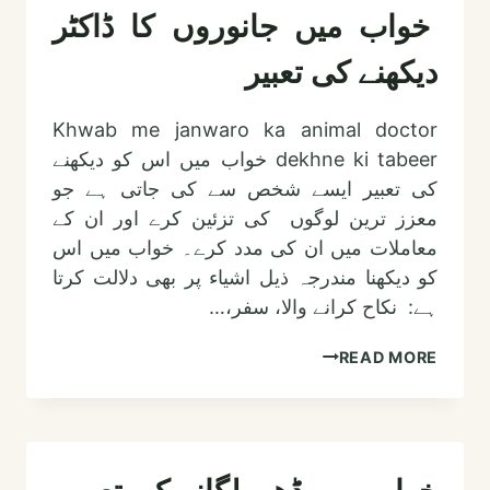
مین
خواب میں جانوروں کا ڈاکٹر
دیکھنے
دیکھنے کی تعبیر
کی
تعبیر
Khwab me janwaro ka animal doctor
dekhne ki tabeer خواب میں اس کو دیکھنے
کی تعبیر ایسے شخص سے کی جاتی ہے جو
معزز ترین لوگوں کی تزئین کرے اور ان کے
معاملات میں ان کی مدد کرے۔ خواب میں اس
کو دیکھنا مندرجہ ذیل اشیاء پر بھی دلالت کرتا
ہے: نکاح کرانے والا، سفر،…
خواب
READ MORE
میں
جانوروں
کا
ڈاکٹر