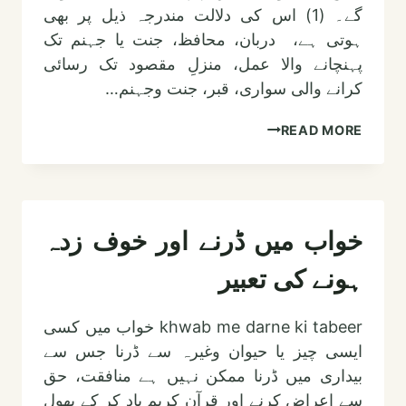
گے۔ (1) اس کی دلالت مندرجہ ذیل پر بھی
ہوتی ہے، دربان، محافظ، جنت یا جہنم تک
پہنچانے والا عمل، منزلِ مقصود تک رسائی
کرانے والی سواری، قبر، جنت وجہنم…
خواب
READ MORE
میں
دہلیز
ڈیوڑھی
دیکھنے
خواب میں ڈرنے اور خوف زدہ
کی
ہونے کی تعبیر
تعبیر
khwab me darne ki tabeer خواب میں کسی
ایسی چیز یا حیوان وغیرہ سے ڈرنا جس سے
بیداری میں ڈرنا ممکن نہیں ہے منافقت، حق
سے اعراض کرنے اور قرآن کریم یاد کر کے بھول