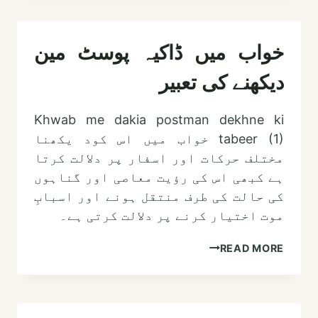
ڈھال
دیکھنے
کی
خواب میں ڈاکیہ پوسٹ مین
تعبیر
دیکھنے کی تعبیر
Khwab me dakia postman dekhne ki
tabeer (1) خواب میں اس کود یکھنا
مختلف حرکات اور اسفار پر دلالت کرتا
ہے کبھی اس کی رؤیت معاصی اور گناہوں
کی حالت کی طرف منتقل ہونے اور اسبابِ
موت اختیار کرنے پر دلالت کرتی ہے۔
خواب
READ MORE
میں
ڈاکیہ
پوسٹ