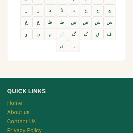
چ
ح
خ
د
ڈ
ذ
ر
ز
س
ش
ص
ض
ط
ظ
ع
غ
ف
ق
ک
گ
ل
م
ن
و
ہ
ی
QUICK LINKS
Home
About us
Contact Us
Privacy Policy