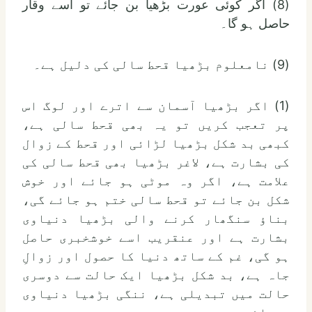
(8) اگر کوئی عورت بڑھیا بن جائے تو اسے وقار
حاصل ہو گا۔
(9) نامعلوم بڑھیا قحط سالی کی دلیل ہے۔
(1) اگر بڑھیا آسمان سے اترے اور لوگ اس
پر تعجب کریں تو یہ بھی قحط سالی ہے،
کبھی بد شکل بڑھیا لڑائی اور قحط کے زوال
کی بشارت ہے، لاغر بڑھیا بھی قحط سالی کی
علامت ہے، اگر وہ موٹی ہو جائے اور خوش
شکل بن جائے تو قحط سالی ختم ہو جائے گی،
بناؤ سنگھار کرنے والی بڑھیا دنیاوی
بشارت ہے اور عنقریب اسے خوشخبری حاصل
ہو گی، غم کے ساتھ دنیا کا حصول اور زوالِ
جاہ ہے، بد شکل بڑھیا ایک حالت سے دوسری
حالت میں تبدیلی ہے، ننگی بڑھیا دنیاوی