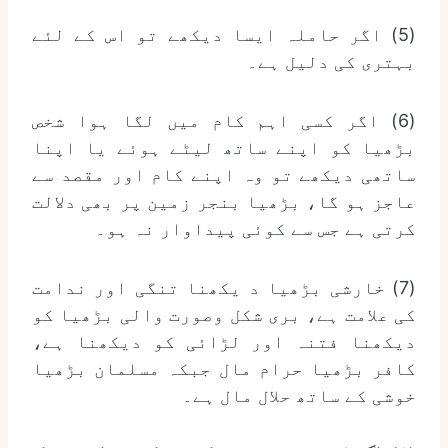
(5) اگر حاملہ ایسا دیکھے تو اس کے لئے
بہتری کی دلیل ہے۔
(6) اگر کسی اہم کام میں لگا ہوا شخص
بڑھیا کو اپنے ساتھ لیٹے ہوئے یا اپنا
ساتھی دیکھے تو وہ اپنے کام اور مقصد سے
عاجز ہو گا، بڑھیا بنجر زمین پر بھی دلالت
کرتی ہے جس سے کوئی پیداوار نہ ہو۔
(7) خارشی بڑھیا د یکھنا تنگی اور ندامت
کی علامت ہے، بری شکل وصورت والی بڑھیا کو
دیکھنا فتنہ اور لڑائی کو دیکھنا ہے،
کافر بڑھیا حرام مال جبکہ مسلمان بڑھیا
خوشی کے ساتھ حلال مال ہے۔