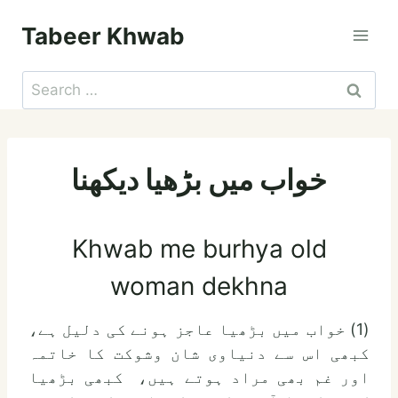
Skip
Tabeer Khwab
to
content
Search
for:
خواب میں بڑھیا دیکھنا
Khwab me burhya old
woman dekhna
(1) خواب میں بڑھیا عاجز ہونے کی دلیل ہے،
کبھی اس سے دنیاوی شان وشوکت کا خاتمہ
اور غم بھی مراد ہوتے ہیں، کبھی بڑھیا