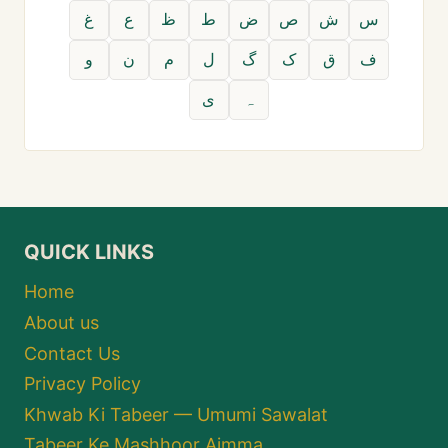
س
ش
ص
ض
ط
ظ
ع
غ
ف
ق
ک
گ
ل
م
ن
و
ہ
ی
QUICK LINKS
Home
About us
Contact Us
Privacy Policy
Khwab Ki Tabeer — Umumi Sawalat
Tabeer Ke Mashhoor Aimma