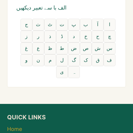
الف با سے تعبیر دیکھیں
ا
آ
ب
پ
ت
ٹ
ث
ج
چ
ح
خ
د
ڈ
ذ
ر
ز
س
ش
ص
ض
ط
ظ
ع
غ
ف
ق
ک
گ
ل
م
ن
و
ہ
ی
QUICK LINKS
Home