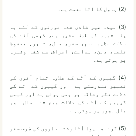
(2) چاول کا آٹا نعمت ہے۔
(3) میدہ غیر شادی شدہ عورتوں کے لئے ہم
پلہ شوہر کی طرف مشیر ہے، کبھی آٹے کی
دلالت عظیم علم، سفر، مال، تاجر، محفوظ
قلعہ، دین، ہدایت، امراض سے شفا وغیرہ
پر ہوتی ہے۔
(4) گیہوں کے آٹے کے علاوہ تمام آٹوں کی
تعبیر تندرستی ہے اور گیہوں کے آٹے کی
دلالت فقر وفاقہ پر بھی ہوتی ہے اور کبھی
گیہوں کے آٹے کی دلالت جمع شدہ مال اور
بال بچوں پر ہوتی ہے۔
(5) گوندھا ہوا آٹا رشتہ داروں کی طرف سفر