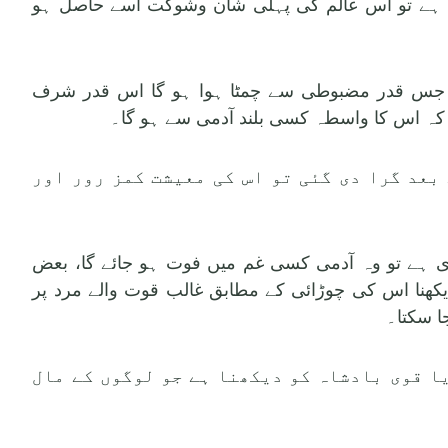
 رہی ہے تو اس عالم کی پہلی شان وشوکت اسے حاصل ہو
ے تو جس قدر مضبوطی سے چمٹا ہوا ہو گا اس قدر شرف
 کہ اس کا واسطہ کسی بلند آدمی سے ہو گا۔
ے بعد گرا دی گئی تو اس کی معیشت کمز رور اور
 گری ہے تو وہ آدمی کسی غم میں فوت ہو جائے گا، بعض
کھنا اس کی چوڑائی کے مطابق غالب قوت والے مرد پر
ا سکتا۔
 یا قوی بادشاہ کو دیکھنا ہے جو لوگوں کے مال