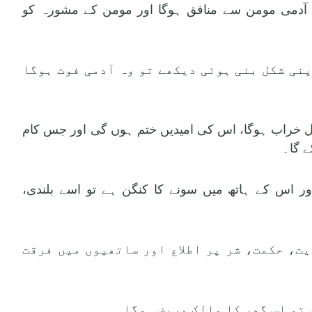
 وہ آدمی مومن سے منافق ہوگا اور مومن کے مشورہ کو
 اپنی شکل بنی ہوئی دیکھے تو وہ آدمی فوت ہوگا
 حال خراب ہوگا، اس کی امیدیں ختم ہوں گی اور جس کام
ے گا۔
ہے اور اس کے ہاتھ میں سونے کا کنگن ہے تو اسے بلندی،
ایت، حکمت، شر پر اطلاع اور ساتھیوں میں فرقت