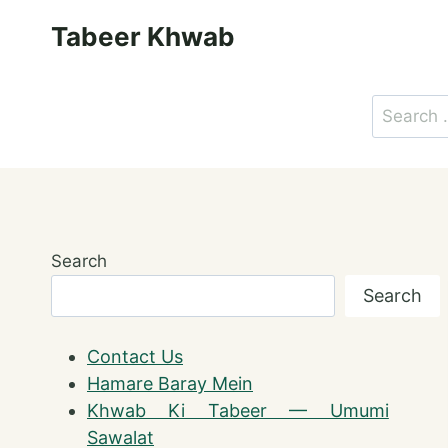
Skip
Tabeer Khwab
to
content
Search
for:
Search
Search
Contact Us
Hamare Baray Mein
Khwab Ki Tabeer — Umumi
Sawalat