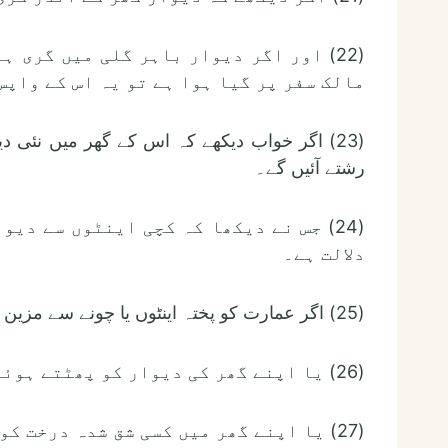
(22) اور اگر دیوار باہر گلی میں گری ہ
مالک سفر پر گیا ہوا ہے تو یہ اس کے واپس 
(23) اگر خواب دیکھے کہ اس کے گھر میں نئی 
رشتے آئیں گے۔
(24) جس نے دیکھا کہ کچی اینٹوں سے دی
دلالت ہے۔
(25) اگر عمارت کو پختہ اینٹوں یا چونے سے مزین نہیں کرتا۔
(26) یا اپنے گھر کی دیوار کو پھٹتے ہوئے دیکھتا ہے۔
(27) یا اپنے گھر میں کسی شق شدہ درخت کو دیکھتا ہے۔