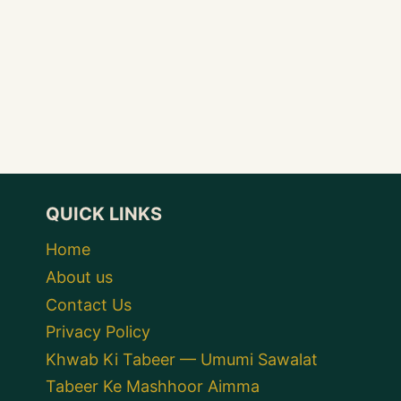
QUICK LINKS
Home
About us
Contact Us
Privacy Policy
Khwab Ki Tabeer — Umumi Sawalat
Tabeer Ke Mashhoor Aimma