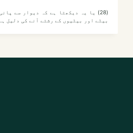
(28) یا یہ دیکھتا ہے کہ دیوار سے پا
بیٹے اور بیٹیوں کے رشتے آنے کی دلیل ہے