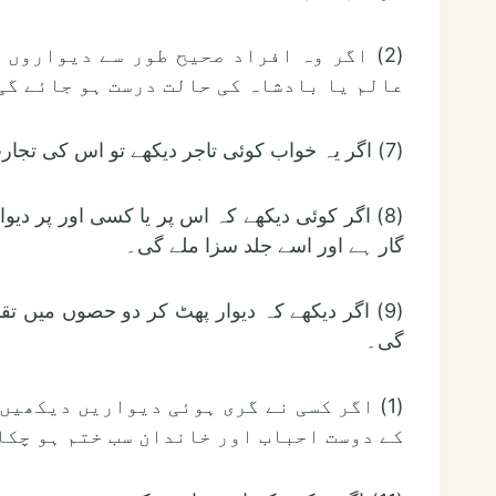
(2) اگر وہ افراد صحیح طور سے دیواروں
عالم یا بادشاہ کی حالت درست ہو جائے گی
(7) اگر یہ خواب کوئی تاجر دیکھے تو اس کی تجارت کو فروغ حاصل ہو گا۔
(8) اگر کوئی دیکھے کہ اس پر یا کسی اور پر د
گار ہے اور اسے جلد سزا ملے گی۔
(9) اگر دیکھے کہ دیوار پھٹ کر دو حصوں میں
گی۔
(1) اگر کسی نے گری ہوئی دیواریں دیکھیں
کے دوست احباب اور خاندان سب ختم ہو چکا