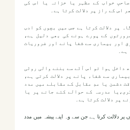
صاحبِ خواب کے مظہر یا خزانہ یا اس کی
ر اس کے راز پر دلالت کرتا ہے۔
گاہ پر دلالت کرتا ہے جس میں بچوں کو ادب
رورتوں کے پورے ہونے کی بھی دلیل ہے،
ق اور بیماری سے شفا پانے اور ضروریات
 ہے۔
تھ داخل ہوا تو اس آٹے سے بننے والی روٹی
یماری سے شفاء پانے پر دلالت کرتی ہے،
ت دشمن یا مدِ مقابل کے مقابلے میں مدد
گری،یا مدرسہ کے حوالے کئے جانے پر یا
ے پر دلالت کرتا ہے۔
وں پر دلالت کرتا ہے جن سے وہ اپنے پیشہ میں مدد