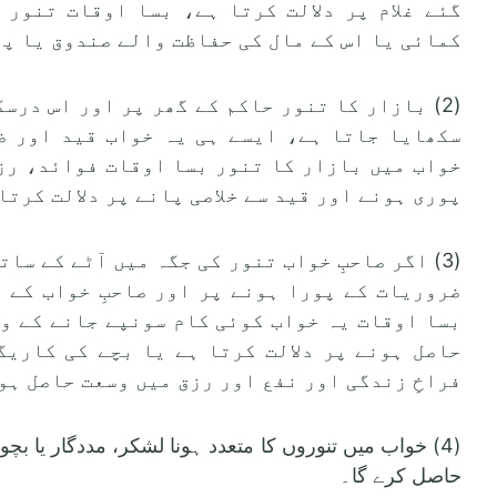
گئے غلام پر دلالت کرتا ہے، بسا اوقات تنور 
کمائی یا اس کے مال کی حفاظت والے صندوق یا پھ
(2) بازار کا تنور حاکم کے گھر پر اور اس درس
سکھایا جاتا ہے، ایسے ہی یہ خواب قید اور ض
خواب میں بازار کا تنور بسا اوقات فوائد، رز
پوری ہونے اور قید سے خلاصی پانے پر دلالت کرتا
(3) اگر صاحبِ خواب تنور کی جگہ میں آٹے کے سا
ضروریات کے پورا ہونے پر اور صاحبِ خواب کے ب
بسا اوقات یہ خواب کوئی کام سونپے جانے کے وق
حاصل ہونے پر دلالت کرتا ہے یا بچے کی کاری
فراخِ زندگی اور نفع اور رزق میں وسعت حاصل ہون
(4) خواب میں تنوروں کا متعدد ہونا لشکر، مددگار یا بچ
حاصل کرے گا۔