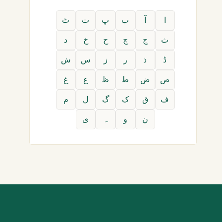
ا
آ
ب
پ
ت
ٹ
ث
ج
چ
ح
خ
د
ڈ
ذ
ر
ز
س
ش
ص
ض
ط
ظ
ع
غ
ف
ق
ک
گ
ل
م
ن
و
ہ
ی