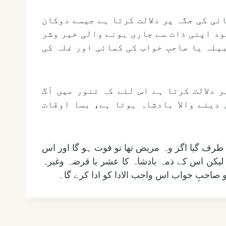
ائی کی جگہ پر دلالت کرتا ہے جیسے دوکان
د اپنی ذات سے جاری ہونے والی خیر وشر
یلہ یا صاحبِ خواب کی کمائی اور غلہ کی
ر دلالت کرتا ہے اس لئے کہ تنور میں آگ
 دینے والا بادشاہ ہوتا ہے، بسا اوقات
ی طرف گیا اگر وہ مریض تھا تو فوت ہو گا اور اس
 لیکن اس کے ذمہ بادشاہ کا عشر یا قرضہ وغیرہ
 صاحبِ خواب اس واجب الادا کو ادا کرے گا۔