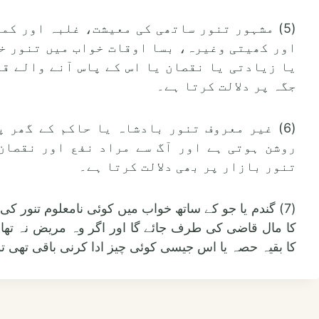
(5) مشہور تنور ساتھی کی معیشت، غلبہ اور کم
اور کھیتی وغیرہ، بسا اوقات خواب میں تنور خو
یا زیادتی یا نقصان یا اس کے پاس آنے والے قب
جگہ پر دلالت کرتا ہے۔
(6) غیر معروف تنور بادشاہ یا حاکم کے گھر پ
روشن ہوتی ہے اور آگ سے مراد نفع اور نقصان
تنور بازار پر بھی دلالت کرتا ہے۔
(7) گندم یا جو کے ساتھ خواب میں کوئی نامعلوم تنور ک
کا مال قاضی کی طرف جائے گا اور اگر وہ مریض نہ تھا
کا بقیہ حصہ یا اس جیسی کوئی چیز ادا کرنی باقی تھی تو