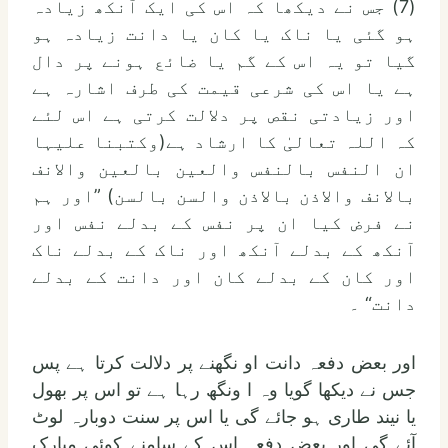
(7) جس نے دیکھا کہ اس کی ایک آنکھ زیادہ
ہو گئی یا ناک یا کان یا دانت زیادہ ہو
گیا تو یہ اس کے گم یا ضائع ہونے پر دال
ہے یا اس کی شرعی قیمت کی طرف اشارہ ہے
اور زیادتی نقص پر دلالت کرتی ہے اس لئے
کہ اللہ تعالیٰ کا ارشاد ہے(وکتبنا علیہا
ان النفس بالنفس والعین بالعین والانف
بالانف والاذن بالاذن والسن بالسن) ”اور ہم
نے فرض کیا ان پر نفس کے بدلے نفس اور
آنکھ کے بدلے آنکھ اور ناک کے بدلے ناک
اور کان کے بدلے کان اور دانت کے بدلے
دانت“ ۔
اور بعض دفعہ دانت او نگھنے پر دلالت کرتا ہے پس
جس نے دیکھا گویا وہ ا ونگھ رہا ہے تو اس پر بھول
یا نیند طاری ہو جائے گی یا اس پر سنت دوبارہ لوٹ
آئے گی اور بعض دفعہ اس کے سامنے کوئی مبارک