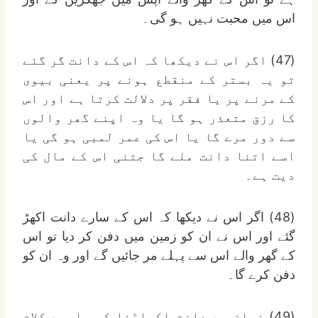
اس میں محبت نہیں ہو گی۔
(47) اگر اس نے دیکھا کہ اس کے دانت گر گئے
تو یہ بستر کے منقطع ہونے پر یعنی بیوی
کے مرنے پر یا فقر پر دلالت کرتا ہے اور اس
کا رزق متعذر ہو گا یا وہ اپنے گھر والوں
سے دور مرے گا یا اس کی عمر لمبی ہو گی یا
اسے اتنا دانت ملے گا جتنی اس کے مال کی
دیت ہے۔
(48) اگر اس نے دیکھا کہ اس کے سارے دانت اکھڑ
گئے اور اس نے ان کو زمین میں دفن کر دیا تو اس
کے گھر والے اس سے پہلے مر جائیں گے اور وہ ان کو
دفن کرے گا۔
(49) زبان سے دانت اکھاڑنا کسی ایسے کلام