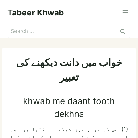
Skip
Tabeer Khwab
to
content
Search
for:
خواب میں دانت دیکھنے کی
تعبیر
khwab me daant tooth
dekhna
(1) اس کو خواب میں دیکھنا انتہا پر اور
اس سال پر دلالت کرتا ہے جو اس کے لئے لکھا