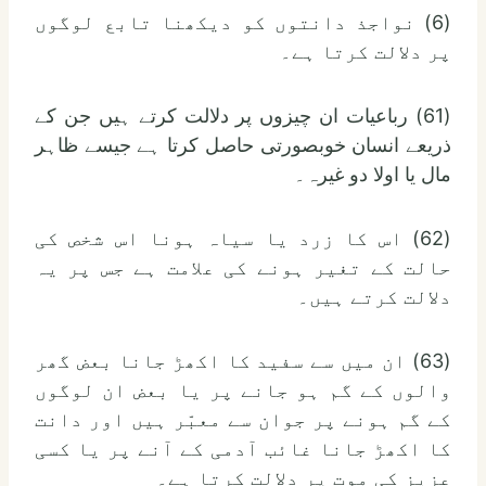
(6) نواجذ دانتوں کو دیکھنا تابع لوگوں
پر دلالت کرتا ہے۔
(61) رباعیات ان چیزوں پر دلالت کرتے ہیں جن کے
ذریعے انسان خوبصورتی حاصل کرتا ہے جیسے ظاہر
مال یا اولا دو غیرہ۔
(62) اس کا زرد یا سیاہ ہونا اس شخص کی
حالت کے تغیر ہونے کی علامت ہے جس پر یہ
دلالت کرتے ہیں۔
(63) ان میں سے سفید کا اکھڑ جانا بعض گھر
والوں کے گم ہو جانے پر یا بعض ان لوگوں
کے گم ہونے پر جوان سے معبّر ہیں اور دانت
کا اکھڑ جانا غائب آدمی کے آنے پر یا کسی
عزیز کی موت پر دلالت کرتا ہے۔