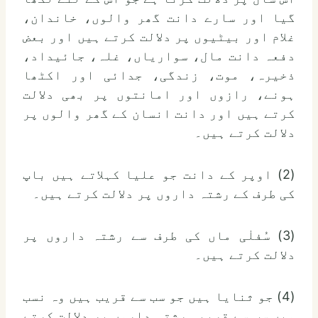
گیا اور سارے دانت گھر والوں، خاندان،
غلام اور بیٹیوں پر دلالت کرتے ہیں اور بعض
دفعہ دانت مال، سواریاں، غلہ، جائیداد،
ذخیرہ، موت، زندگی، جدائی اور اکٹھا
ہونے، رازوں اور امانتوں پر بھی دلالت
کرتے ہیں اور دانت انسان کے گھر والوں پر
دلالت کرتے ہیں۔
(2) اوپر کے دانت جو علیا کہلاتے ہیں باپ
کی طرف کے رشتہ داروں پر دلالت کرتے ہیں۔
(3) سُفلٰی ماں کی طرف سے رشتہ داروں پر
دلالت کرتے ہیں۔
(4) جو ثنایا ہیں جو سب سے قریب ہیں وہ نسب
میں سب سے قریبی رشتہ داروں پر دلالت کرتے