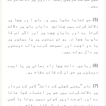
ہیں۔
(5) جو ثنایا علیا ہیں وہ باپ ا ور چچا پر
دلالت کرتے ہیں چنانچہ دایاں باپ پر دلالت
کرتا ہے اور بایاں چچے پر اور اگر اس کا
باپ یا چچا نہ ہو تو بہنوں پر یا بیٹوں پر
یا دو اچھے اور نصیحت کرنے والے دوستوں
پر دال ہوتے ہیں۔
(6) رباعیہ دانت چچا زاد بھائی پر یا ایسے
دوستوں پر جو ان کے قائم مقام ہو۔
(7) ناب ”یعنی کچلی کے دانت“ گھر کے سردار
پر دلالت کرتے ہیں جس پر اعتماد کیا جاتا
ہے اور اس سے اوپر کوئی نہیں ہوتا یا کسی
سردار دوست پر جو اس کے قائم مقام ہو۔