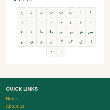
ا
آ
ب
پ
ت
ٹ
ث
ج
چ
ح
خ
د
ڈ
ذ
ر
ز
س
ش
ص
ض
ط
ظ
ع
غ
ف
ق
ک
گ
ل
م
ن
و
ہ
ی
QUICK LINKS
Home
About us