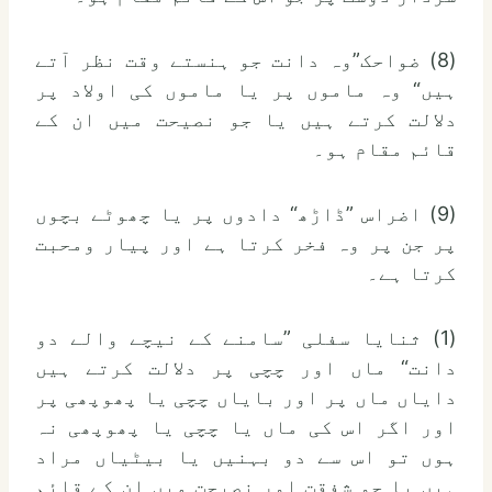
(8) ضواحک”وہ دانت جو ہنستے وقت نظر آتے
ہیں“ وہ ماموں پر یا ماموں کی اولاد پر
دلالت کرتے ہیں یا جو نصیحت میں ان کے
قائم مقام ہو۔
(9) اضراس ”ڈاڑھ“ دادوں پر یا چھوٹے بچوں
پر جن پر وہ فخر کرتا ہے اور پیار ومحبت
کرتا ہے۔
(1) ثنایا سفلی ”سامنے کے نیچے والے دو
دانت“ ماں اور چچی پر دلالت کرتے ہیں
دایاں ماں پر اور بایاں چچی یا پھوپھی پر
اور اگر اس کی ماں یا چچی یا پھوپھی نہ
ہوں تو اس سے دو بہنیں یا بیٹیاں مراد
ہیں یا جو شفقت اور نصیحت میں ان کے قائم