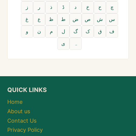
چ
ح
خ
د
ڈ
ذ
ر
ز
س
ش
ص
ض
ط
ظ
ع
غ
ف
ق
ک
گ
ل
م
ن
و
ہ
ی
QUICK LINKS
Home
About us
Contact Us
Privacy Policy