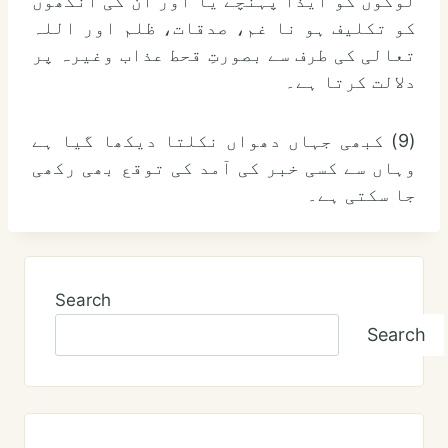
لوگوں کو ایذا پہنچے یا اور ان کی آنکھوں
کو تکلیف ہو نا غم، صدقات، ظلم اور اللہ
تعالی کی طرف سے بصورتِ قحط عذاب وغیرہ پر
دلالت کرتا ہے۔
(9) کبھی جہاں دھواں نکلتا دیکھا گیا ہے
وہاں سے کسی خبر کی آمد کی توقع بھی رکھی
جا سکتی ہے۔
Search
Search