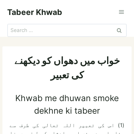
Skip
Tabeer Khwab
to
content
Search
for:
خواب میں دھواں کو دیکھنے
کی تعبیر
Khwab me dhuwan smoke
dekhne ki tabeer
(1) اس کی تعبیر اللہ تعالی کی طرف سے
عذاب اور دھوؤں اور بادشاہ کی طرف سے سزا