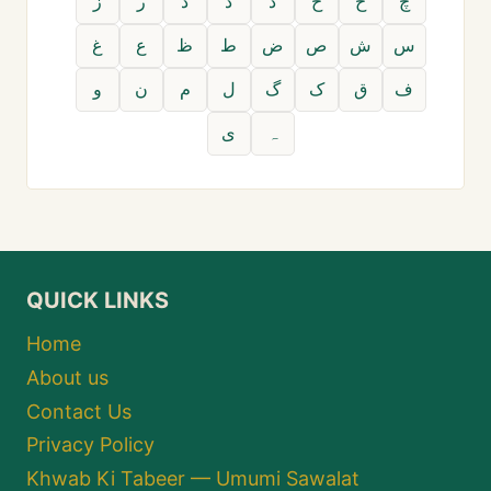
چ
ح
خ
د
ڈ
ذ
ر
ز
س
ش
ص
ض
ط
ظ
ع
غ
ف
ق
ک
گ
ل
م
ن
و
ہ
ی
QUICK LINKS
Home
About us
Contact Us
Privacy Policy
Khwab Ki Tabeer — Umumi Sawalat