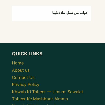
خواب میں سنگِ بنیاد دیکھنا
QUICK LINKS
Home
About us
Contact Us
Privacy Policy
Khwab Ki Tabeer — Umumi Sawalat
Tabeer Ke Mashhoor Aimma