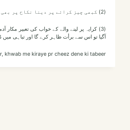
(2) کبھی چیز کرائے پر دینا نکاح پر بھی دلالت کرتا ہے ۔
کرایہ پر لینے والے کے خواب کی تعبیر مکار آدم
آگیا تو اس سے برأت ظاہر کرے گا اور تباہی میں ڈ
r, khwab me kiraye pr cheez dene ki tabeer