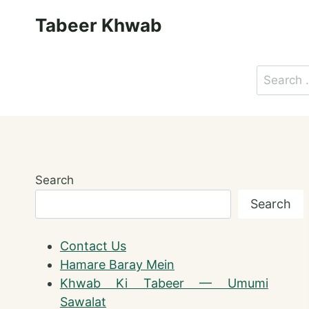
Skip
Tabeer Khwab
to
content
Search
for:
Search
Search
Contact Us
Hamare Baray Mein
Khwab Ki Tabeer — Umumi
Sawalat