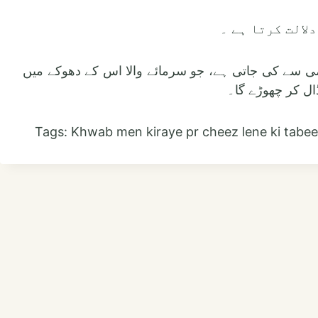
(3) ی سے کی جاتی ہے، جو سرمائے والا اس کے دھوکے میں
ال کر چھوڑے گا۔
Tags: Khwab men kiraye pr cheez lene ki tabee