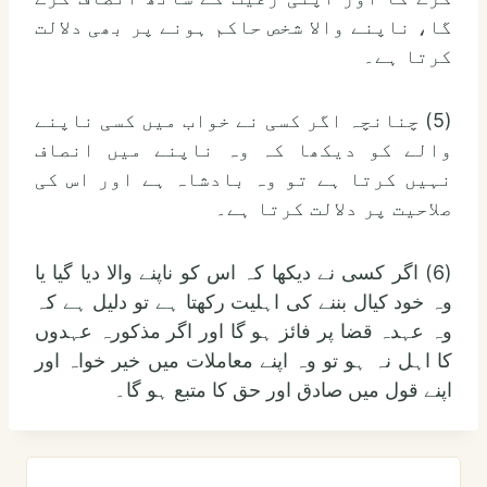
گا، ناپنے والا شخص حاکم ہونے پر بھی دلالت
کرتا ہے۔
(5) چنانچہ اگر کسی نے خواب میں کسی ناپنے
والے کو دیکھا کہ وہ ناپنے میں انصاف
نہیں کرتا ہے تو وہ بادشاہ ہے اور اس کی
صلاحیت پر دلالت کرتا ہے۔
(6) اگر کسی نے دیکھا کہ اس کو ناپنے والا دیا گیا یا
وہ خود کیال بننے کی اہلیت رکھتا ہے تو دلیل ہے کہ
وہ عہدہ قضا پر فائز ہو گا اور اگر مذکورہ عہدوں
کا اہل نہ ہو تو وہ اپنے معاملات میں خیر خواہ اور
اپنے قول میں صادق اور حق کا متبع ہو گا۔