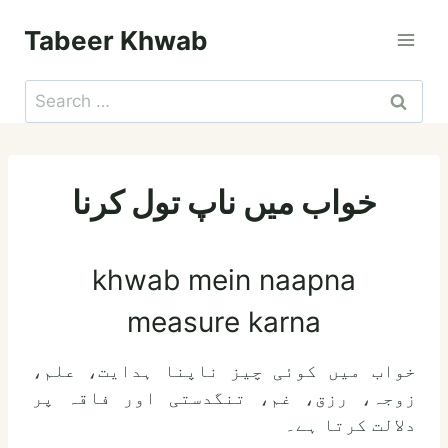
Skip
Tabeer Khwab
to
content
Search
for:
خواب میں ناپ تول کرنا
khwab mein naapna
measure karna
خواب میں کوئی چیز ناپنا ہدایت، علم،
زوجہ، رزق، غم، تنگدستی اور فاقہ پر
دلالت کرتا ہے۔