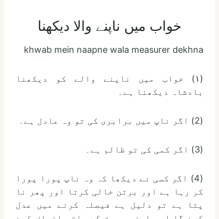
خواب میں ناپنے والا دیکھنا
khwab mein naapne wala measurer dekhna
(١) خواب میں ناپنے والے کو دیکھنا
بادشاہ دیکھنا ہے۔
(2) اگر ناپ میں برابری کی تو وہ عادل ہے۔
(3) اگر کمی کی تو ظالم ہے۔
(4) اگر کسی نے دیکھا کہ وہ ناپ پورا پورا
کر رہا ہے اور برتن خالی کرتا اور پھر نا
پتا ہے تو دلیل ہے فیصلہ کرنے میں عدل
کرے گا اور اپنی رعیت کے ساتھ انصاف کرے