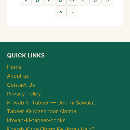
ہ
ی
QUICK LINKS
Home
About us
Contact Us
Privacy Policy
Khwab Ki Tabeer — Umumi Sawalat
Tabeer Ke Mashhoor Aimma
khwab-ki-tabeer-books
Khwab Kitne Qisam Ke Hotay Hain?