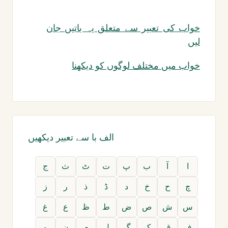
خواب کی تعبیر سے متعلق یہ باتیں جان
لیں
خواب میں مختلف لوگوں کو دیکھنا
الف با سے تعبیر دیکھیں
ا
آ
ب
پ
ت
ٹ
ث
ج
چ
ح
خ
د
ڈ
ذ
ر
ز
س
ش
ص
ض
ط
ظ
ع
غ
ف
ق
ک
گ
ل
م
ن
و