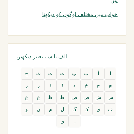
لیں
خواب میں مختلف لوگوں کو دیکھنا
الف با سے تعبیر دیکھیں
ا
آ
ب
پ
ت
ٹ
ث
ج
چ
ح
خ
د
ڈ
ذ
ر
ز
س
ش
ص
ض
ط
ظ
ع
غ
ف
ق
ک
گ
ل
م
ن
و
ہ
ی