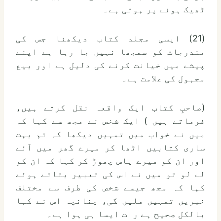
ٹھیک ہونے پر ہوتی ہے۔
(21) ایسی مجلد کتاب دیکھنا جس کی
مندرجات کو سمجھا نہیں جا رہا ہے اپنے
پیشے میں خیانت کرنے کی دلیل ہے اور بیع
مجہول کی علامت ہے۔
(صاحبِ کتاب ایک واقعہ نقل کرتے ہیں،
فرماتے ہیں ) ایک شخص نے مجھ سے کہا کہ
میں نے خواب میں تمہیں دیکھا کہ تم بہت
ساری کتابیں اٹھا کر میرے گھر میں آئے
اور ان کو میرے پاس چھوڑ کر کہا کہ ان کو
لے لو تو میں نے اس کی تعبیر بتاتے ہوئے
کہا کہ مجھ جیسے شخص کی طرف سے مختلف
خبریں تمہیں ملیں گی، چنانچہ اس نے کہا
بالکل صحیح ہے رات ایسا ہی ہوا ہے۔