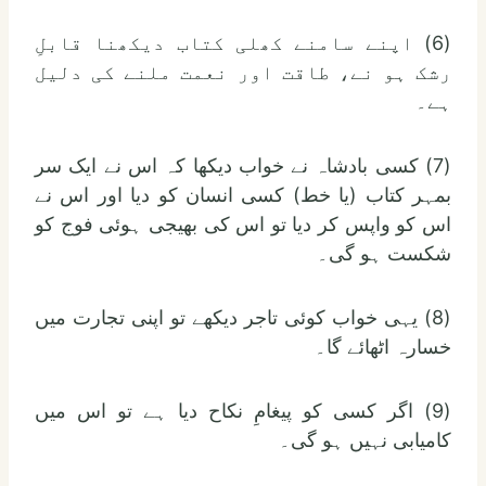
(6) اپنے سامنے کھلی کتاب دیکھنا قابلِ
رشک ہو نے، طاقت اور نعمت ملنے کی دلیل
ہے۔
(7) کسی بادشاہ نے خواب دیکھا کہ اس نے ایک سر
بمہر کتاب (یا خط) کسی انسان کو دیا اور اس نے
اس کو واپس کر دیا تو اس کی بھیجی ہوئی فوج کو
شکست ہو گی۔
(8) یہی خواب کوئی تاجر دیکھے تو اپنی تجارت میں
خسارہ اٹھائے گا۔
(9) اگر کسی کو پیغامِ نکاح دیا ہے تو اس میں
کامیابی نہیں ہو گی۔