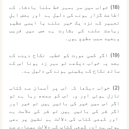
(18) خواب میں سر بمہر خط ملنا بادشاہ کے
اطاعت گزار ہونے کی دلیل ہے اور بعض اہلِ
تعبیر کے نزد یک خیر ملنے یا ایسی عظیم
ریاست ملنے کی بشارت ہے جس میں قریب
وبعید سبب مطیع ہوں۔
(19) اگر کسی عورت کو خطبہ نکاح دینے کے
بعد یہ خواب دیکھے تو مہر زد ہونا اس کے
ساتھ نکاح کے یقینی ہونے کی دلیل ہے۔
(2) خواب دیکھا کہ اس پر آسمان سے کتاب
نازل ہوئی اور وہ اس کو سمجھ رہا ہے تو
اگر اس میں خیر کی باتیں ہیں تو خیر اور
اگر شر کی باتیں ہیں تو شر کی علامت ہے
اور کبھی کتاب کی دلالت ہم نشین پر بھی
ہوتی ہے اور کبھی کتاب کی دلالت بیماری سے