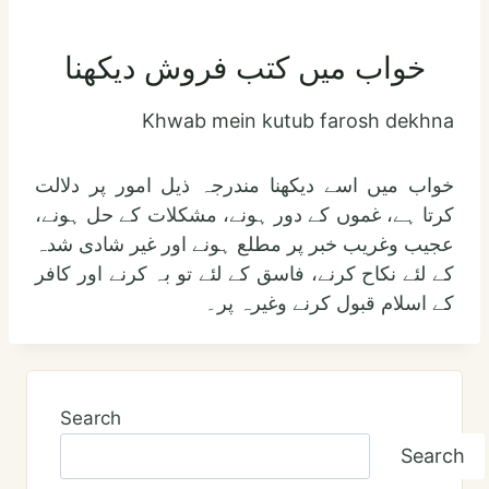
خواب میں کتب فروش دیکھنا
Khwab mein kutub farosh dekhna
خواب میں اسے دیکھنا مندرجہ ذیل امور پر دلالت
کرتا ہے، غموں کے دور ہونے، مشکلات کے حل ہونے،
عجیب وغریب خبر پر مطلع ہونے اور غیر شادی شدہ
کے لئے نکاح کرنے، فاسق کے لئے تو بہ کرنے اور کافر
کے اسلام قبول کرنے وغیرہ پر۔
Search
Search