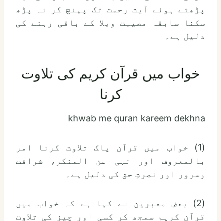
پڑھتے ہوئے آیت رحمت تک پہنچ کر نہ پڑھ
سکنا سابقہ مصیبت وبلا کے باقی رہنے کی
دلیل ہے۔
خواب میں قرآن کریم کی تلاوت
کرنا
khwab me quran kareem dekhna
(1) خواب میں قرآن پاک تلاوت کرنا امر
بالمعروف اور نہی عن المنکر، شرافت
وسرور اور نصرتِ حق کی دلیل ہے۔
(2) بعض معبرین نے کہا ہے کہ خواب میں
قرآن کریم سمجھ کر کسی اور چیز کی تلاوت