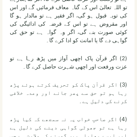
تو اللہ تعالیٰ اس کے گناہ معاف فرمائیں گے اور اس
کی توبہ قبول ہو گی، اگر فقیر ہے تو مالدار ہو گا
اور مقروض ہے تو اس کے قرضہ کی ادائیگی کی
کوئی صورت بنے گی، اگر وہ گواہ ہے تو حق کی
گواہی دے گا یا امانت کو ادا کرے گا۔
(2) اگر قرآن پاک اچھی آواز میں پڑھ رہا ہے تو
عزت ورفعت اور اچھی شہرت حاصل کرے گا۔
(3) اگر قرآن پاک کو تحریف کرتے ہوئے پڑھ
رہا ہو تو حق سے پھر جانے اور وعدہ خلافی
کرنے کی دلیل ہے۔
(4) اگر صاحبِ خواب یہ نہ سمجھے کہ کیا پڑھ
رہا ہے تو جھوٹی گواہی دینے کی دلیل ہے
اور ایسے معاملہ میں گھسنے کی علامت ہے جس