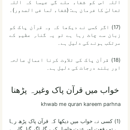
اللہ اس کو شفاء ملے گی جیسا کہ اللہ
تعالیٰ کا فرمان ہے: (شفاء لما فی الصدور)۔
(17) اگر کسی نے دیکھا کہ وہ قرآن پاک کو
زبان سے چاٹ رہا ہے تو یہ گناہِ عظیم کے
مرتکب ہونے کی دلیل ہے۔
(18) قرآن پاک کی تلاوت کرنا اعمالِ صالحہ
اور بلند درجات کی دلیل ہے۔
خواب میں قرآن پاک وغیرہ پڑھنا
khwab me quran kareem parhna
(1) کسی نے خواب میں دیکھا کہ قرآن پاک پڑھ رہا
ہے تو رفعت اور عزت حاصل کرے گا، اگر گناہگارہے