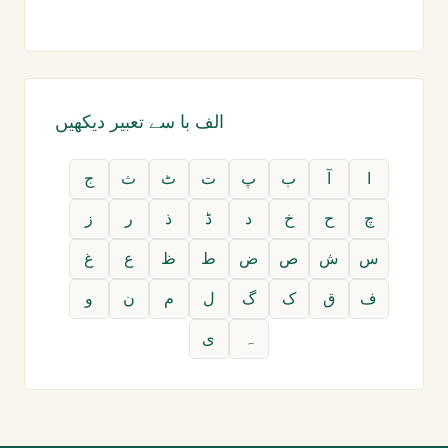
الف با سے تعبیر دیکھیں
ا
آ
ب
پ
ت
ٹ
ث
ج
چ
ح
خ
د
ڈ
ذ
ر
ز
س
ش
ص
ض
ط
ظ
ع
غ
ف
ق
ک
گ
ل
م
ن
و
ہ
ی