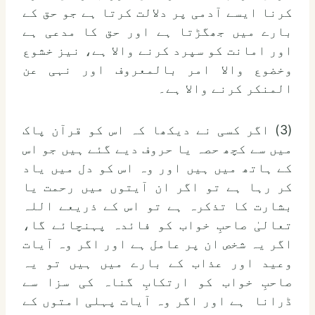
کرنا ایسے آدمی پر دلالت کرتا ہے جو حق کے
بارے میں جھگڑتا ہے اور حق کا مدعی ہے
اور امانت کو سپرد کرنے والا ہے، نیز خشوع
وخضوع والا امر بالمعروف اور نہی عن
المنکر کرنے والا ہے۔
(3) اگر کسی نے دیکھا کہ اس کو قرآن پاک
میں سے کچھ حصہ یا حروف دیے گئے ہیں جو اس
کے ہاتھ میں ہیں اور وہ اس کو دل میں یاد
کر رہا ہے تو اگر ان آیتوں میں رحمت یا
بشارت کا تذکرہ ہے تو اس کے ذریعے اللہ
تعالیٰ صاحبِ خواب کو فائدہ پہنچائے گا،
اگر یہ شخص ان پر عامل ہے اور اگر وہ آیات
وعید اور عذاب کے بارے میں ہیں تو یہ
صاحبِ خواب کو ارتکابِ گناہ کی سزا سے
ڈرانا ہے اور اگر وہ آیات پہلی امتوں کے