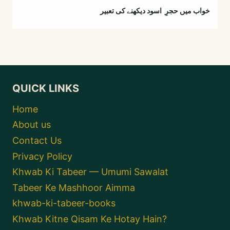
خواب میں حجرِ اسود دیکھنے کی تعبیر
QUICK LINKS
Home
About us
Contact Us
Privacy Policy
Khwab Ki Tabeer — Umumi Sawalat
Tabeer Ke Mashhoor Aimma
khwab-ki-tabeer-books
Khwab Kitne Qisam Ke Hotay Hain?