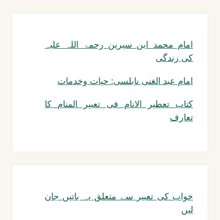
امام محمد ابن سیرین رحمۃ اللہ علیہ
کی زندگی
امام عبد الغنی نابلسی: حیات وخدمات
کتاب تعطیر الانام فی تعبیر المنام کا
تعارف
خواب کی تعبیر سے متعلق یہ باتیں جان
لیں