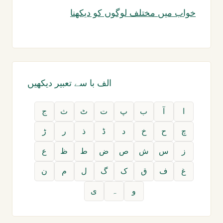
خواب میں مختلف لوگوں کو دیکھنا
الف با سے تعبیر دیکھیں
ا
آ
ب
پ
ت
ٹ
ث
ج
چ
ح
خ
د
ڈ
ذ
ر
ڑ
ز
س
ش
ص
ض
ط
ظ
ع
غ
ف
ق
ک
گ
ل
م
ن
و
ہ
ی