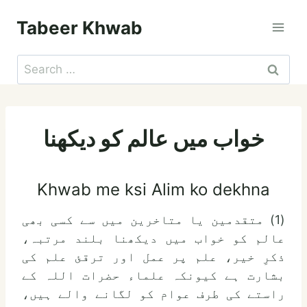
Skip
Tabeer Khwab
to
content
Search
for:
خواب میں عالم کو دیکھنا
Khwab me ksi Alim ko dekhna
(1) متقدمین یا متاخرین میں سے کسی بھی
عالم کو خواب میں دیکھنا بلند مرتبہ،
ذکرِ خیر، علم پر عمل اور ترقئ علم کی
بشارت ہے کیونکہ علماء حضرات اللہ کے
راستے کی طرف عوام کو لگانے والے ہیں،