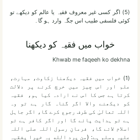
(5) اگر کسی غیر معروف فقیہ یا عالم کو دیکھے تو
کوئی فلسفی طبیب اس جگہ وارد ہو گا۔
خواب میں فقیہ کو دیکھنا
Khwab me faqeeh ko dekhna
(1) خواب میں فقیہ دیکھنا زکاوت، مہارت،
علم اور اس چیز میں خرچ کرنے پر دلالت
کرتا ہے جس کا اس نے ارادہ کیا ہو، فقیہ
کو دیکھنے والا اگر گناہ گار ہے تو وہ
اللہ تعالیٰ کی طرف رجوع کرے گا، اگر جاہل
ہے تو ہدایت پائے گا اور اگر کافر ہے تو
اسلام لائے گا، فرمانِ رسول اللہ صلی اللہ
علیہ وسلم ہے: (من يرد الله بہ خیرا یفقہہ