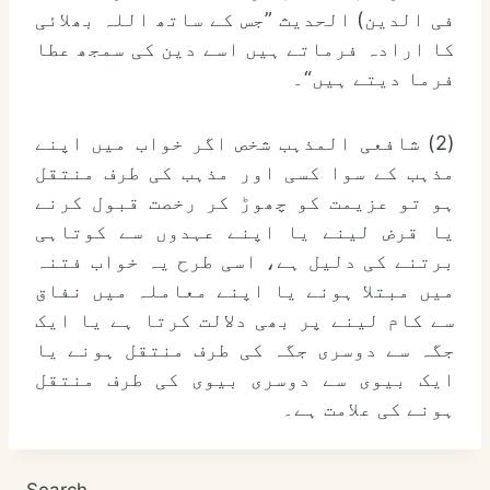
فی الدین) الحدیث ”جس کے ساتھ اللہ بھلائی
کا ارادہ فرماتے ہیں اسے دین کی سمجھ عطا
فرما دیتے ہیں“۔
(2) شافعی المذہب شخص اگر خواب میں اپنے
مذہب کے سوا کسی اور مذہب کی طرف منتقل
ہو تو عزیمت کو چھوڑ کر رخصت قبول کرنے
یا قرض لینے یا اپنے عہدوں سے کوتاہی
برتنے کی دلیل ہے، اسی طرح یہ خواب فتنہ
میں مبتلا ہونے یا اپنے معاملہ میں نفاق
سے کام لینے پر بھی دلالت کرتا ہے یا ایک
جگہ سے دوسری جگہ کی طرف منتقل ہونے یا
ایک بیوی سے دوسری بیوی کی طرف منتقل
ہونے کی علامت ہے۔
Search