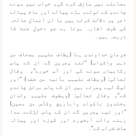
معاملے میں سازش کرے گی، خواب میں سونے
چاندی کے لوٹے، بڑے پیالے اور عام پیالے
اجر پر دلالت کرتے ہیں یا ان اعمالِ صالحہ
کی طرف اشارہ ہوتا ہے جو دخولِ جنت کا
ذریعہ ہیں۔
فرمانِ خداوندی ہے: (یطاف علیہم بصحاف من
ذہب واکواب) ”لئے پھریں گے ان کے پاس
رکابیاں سونے کی اور آب خورے“، وقال
تعالی: (ویطاف علیہم بآنیۃ من فضۃ) ”اور
لوگ لیے پھرتے ہیں ان کے پاس برتن چاندی
کے“، وقال تعالى: (ویطوف علیہم ولدان
مخلدون باکواب واباریق وکأس من معین)
”اور لیے پھریں گے ان کے پاس لڑکے، سدا
رہنے والے آبخورے اور کوزے اور پیالہ
صاف شراب کے“۔