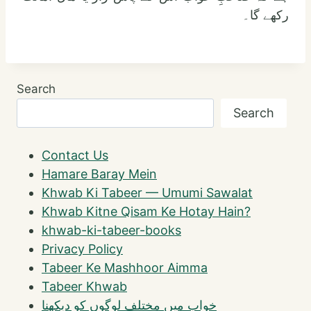
رکھے گا۔
Search
Search
Contact Us
Hamare Baray Mein
Khwab Ki Tabeer — Umumi Sawalat
Khwab Kitne Qisam Ke Hotay Hain?
khwab-ki-tabeer-books
Privacy Policy
Tabeer Ke Mashhoor Aimma
Tabeer Khwab
خواب میں مختلف لوگوں کو دیکھنا